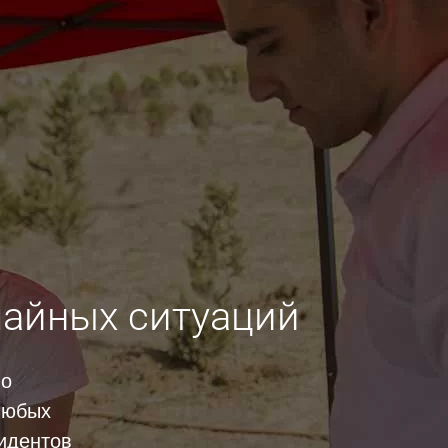
чайных ситуаций
но
 любых
идентов