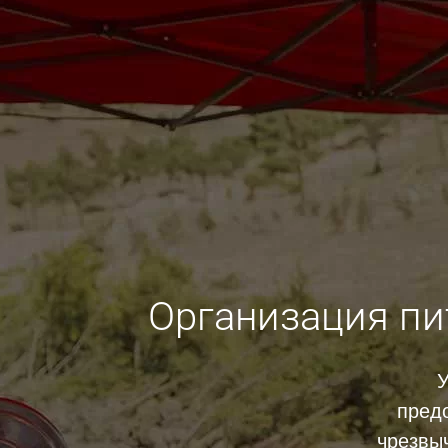
Организация пи
У
предо
чрезвы