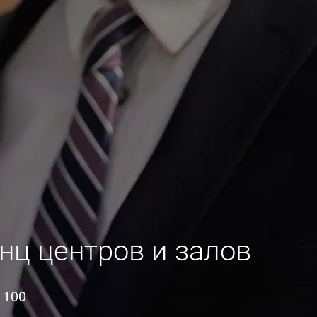
нц центров и залов
 100