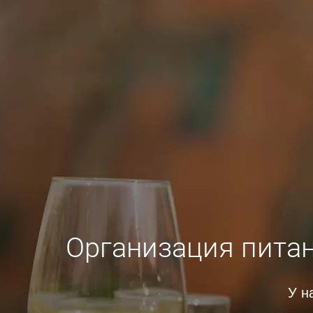
Организация питан
У н