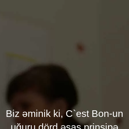
Biz əminik ki, C`est Bon-un
uğuru dörd əsas prinsipə